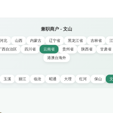
兼职商户 - 文山
河北
山西
内蒙古
辽宁省
黑龙江省
吉林省
广西自治区
四川省
云南省
贵州省
陕西省
甘肃省
港澳台海外
玉溪
丽江
临沧
昭通
大理
红河
保山