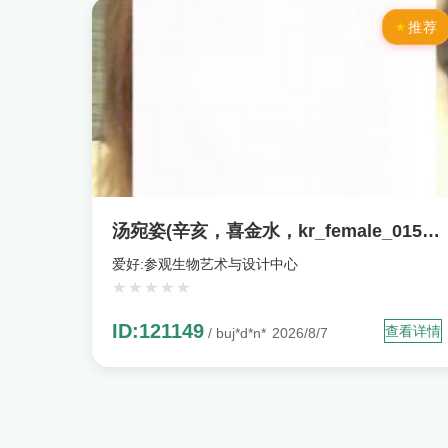
推荐
汤宛姿(辛亥，喜金水，kr_female_015378)
爱好:参观生物艺术与设计中心
ID:121149
查看详情
/ buj*d*n*
2026/8/7