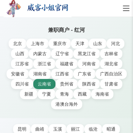
兼职商户 - 红河
北京
上海市
重庆市
天津
山东
河北
山西
内蒙古
辽宁省
黑龙江省
吉林省
江苏省
浙江省
福建省
河南省
湖北省
安徽省
湖南省
江西省
广东省
广西自治区
四川省
云南省
贵州省
陕西省
甘肃省
新疆
宁夏
青海
西藏
海南省
港澳台海外
昆明
曲靖
玉溪
丽江
临沧
昭通