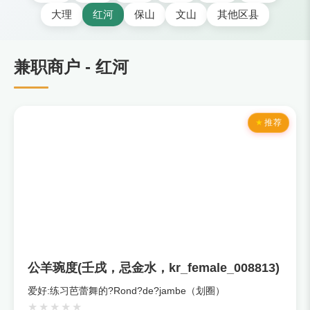
大理
红河
保山
文山
其他区县
兼职商户 - 红河
推荐
公羊琬度(壬戌，忌金水，kr_female_008813)
爱好:练习芭蕾舞的?Rond?de?jambe（划圈）