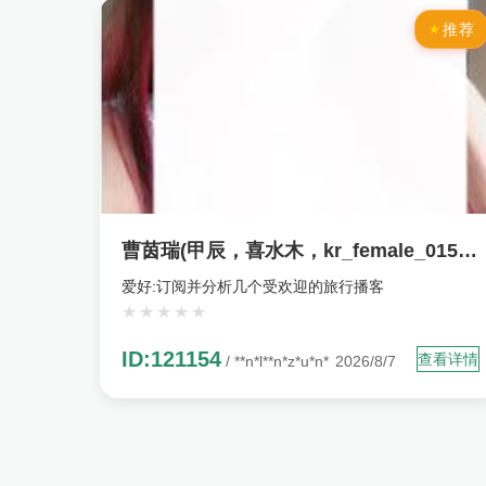
推荐
曹茵瑞(甲辰，喜水木，kr_female_015383)
爱好:订阅并分析几个受欢迎的旅行播客
ID:121154
查看详情
/ **n*l**n*z*u*n*
2026/8/7