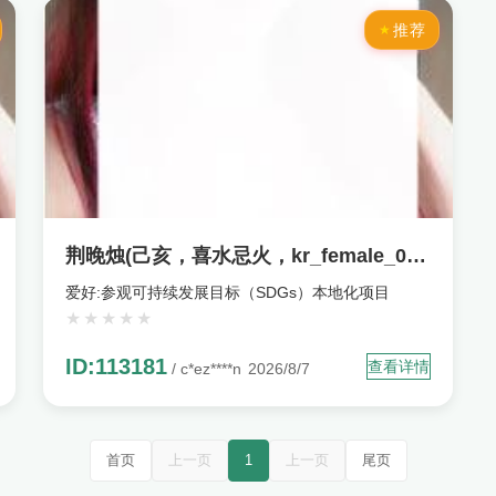
推荐
荆晚烛(己亥，喜水忌火，kr_female_008573)
爱好:参观可持续发展目标（SDGs）本地化项目
ID:113181
查看详情
/ c*ez****n
2026/8/7
首页
上一页
1
上一页
尾页