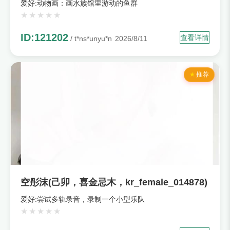
爱好:动物画：画水族馆里游动的鱼群
ID:121202
查看详情
/ t*ns*unyu*n
2026/8/11
推荐
空彤沫(己卯，喜金忌木，kr_female_014878)
爱好:尝试多轨录音，录制一个小型乐队