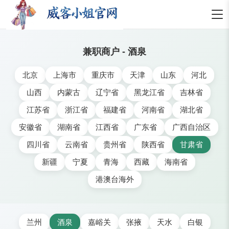
兼职商户 - 酒泉
北京
上海市
重庆市
天津
山东
河北
山西
内蒙古
辽宁省
黑龙江省
吉林省
江苏省
浙江省
福建省
河南省
湖北省
安徽省
湖南省
江西省
广东省
广西自治区
四川省
云南省
贵州省
陕西省
甘肃省
新疆
宁夏
青海
西藏
海南省
港澳台海外
兰州
酒泉
嘉峪关
张掖
天水
白银