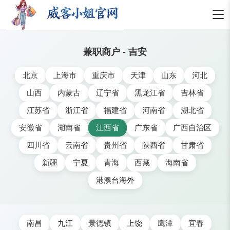
兼职商户 - 吉安
北京
上海市
重庆市
天津
山东
河北
山西
内蒙古
辽宁省
黑龙江省
吉林省
江苏省
浙江省
福建省
河南省
湖北省
安徽省
湖南省
江西省
广东省
广西自治区
四川省
云南省
贵州省
陕西省
甘肃省
新疆
宁夏
青海
西藏
海南省
港澳台海外
南昌
九江
景德镇
上饶
鹰潭
宜春