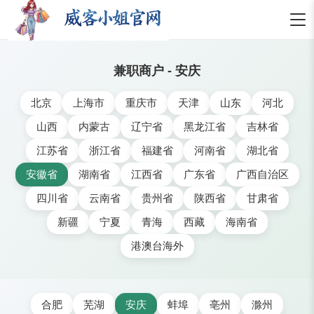
兼职商户 - 安庆
北京
上海市
重庆市
天津
山东
河北
山西
内蒙古
辽宁省
黑龙江省
吉林省
江苏省
浙江省
福建省
河南省
湖北省
安徽省
湖南省
江西省
广东省
广西自治区
四川省
云南省
贵州省
陕西省
甘肃省
新疆
宁夏
青海
西藏
海南省
港澳台海外
合肥
芜湖
安庆
蚌埠
亳州
滁州