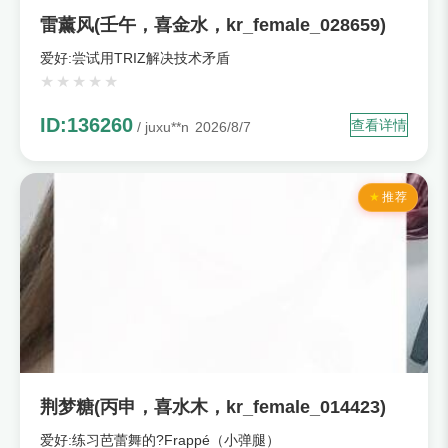
雷薰风(壬午，喜金水，kr_female_028659)
爱好:尝试用TRIZ解决技术矛盾
ID:136260
查看详情
/ juxu**n
2026/8/7
推荐
荆梦糖(丙申，喜水木，kr_female_014423)
爱好:练习芭蕾舞的?Frappé（小弹腿）