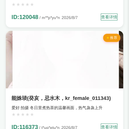
ID:120048
查看详情
/ m**p*yu*n
2026/8/7
推荐
能姝琰(癸亥，忌水木，kr_female_011343)
爱好:拍摄 冬日里煮热茶的温馨画面，热气袅袅上升
ID:116373
查看详情
/ t*uq*etu*n
2026/8/7