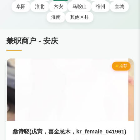
阜阳
淮北
六安
马鞍山
宿州
宣城
淮南
其他区县
兼职商户 - 安庆
推荐
桑诗晓(戊寅，喜金忌木，kr_female_041961)