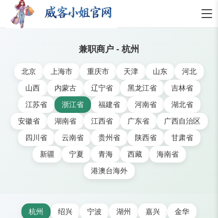
兼职商户 - 杭州
北京
上海市
重庆市
天津
山东
河北
山西
内蒙古
辽宁省
黑龙江省
吉林省
江苏省
浙江省
福建省
河南省
湖北省
安徽省
湖南省
江西省
广东省
广西自治区
四川省
云南省
贵州省
陕西省
甘肃省
新疆
宁夏
青海
西藏
海南省
港澳台海外
杭州
绍兴
宁波
湖州
嘉兴
金华