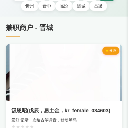
忻州
晋中
临汾
运城
吕梁
兼职商户 - 晋城
推荐
汲恩昭(戊辰，忌土金，kr_female_034603)
爱好:记录一次给古筝调音，移动琴码