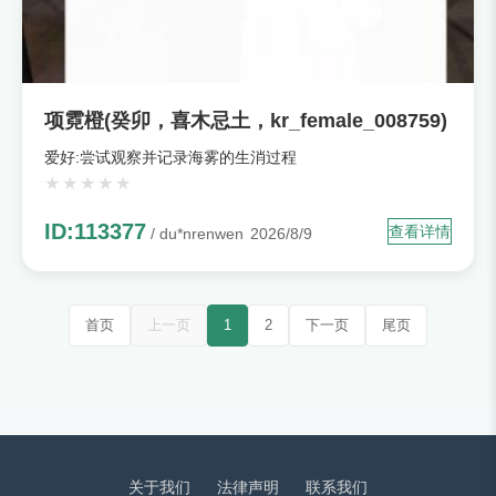
项霓橙(癸卯，喜木忌土，kr_female_008759)
爱好:尝试观察并记录海雾的生消过程
ID:113377
查看详情
/ du*nrenwen
2026/8/9
首页
上一页
1
2
下一页
尾页
关于我们
法律声明
联系我们