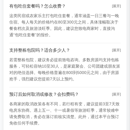
有包吃住套餐吗？怎么收费？
[展开]
这类民宿或农家乐主打包吃住套餐，通常涵盖一日三餐与一晚
住宿。每人每天的价格约在80至300元之间，具体涨幅取决于
餐食档次及旅游淡旺季。因此，建议您致电商家时，直接沟
通“包吃住套餐”的报价。
支持整栋包院吗？适合多少人？
[展开]
若需整栋包院，建议务必提前致电咨询。多数房源均支持包栋
服务，可轻松容纳10至30人，是家庭聚会、公司团建或朋友派
对的绝佳选择。每晚价格普遍在800到5000元之间，由于房源
抢手，强烈建议您提前7天以上预约。
预订后如何取消或修改？会扣费吗？
[展开]
各商家的取消政策各有不同，若行程有变，建议提前3至7天致
电房东协商。遇上五一、十一或暑假等旅游旺季，通常较难申
请免费取消，务必在落订前核实清楚。此外，通过本平台预订
免收任何手续费。